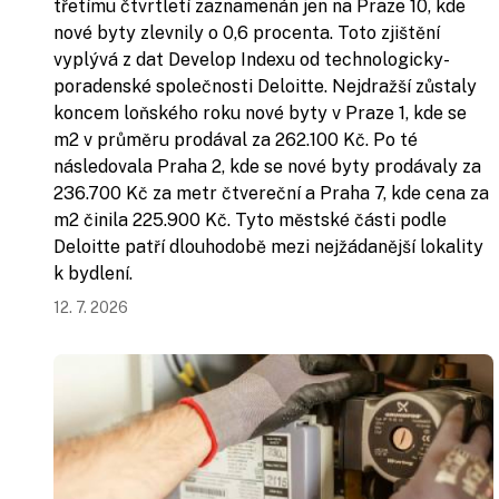
třetímu čtvrtletí zaznamenán jen na Praze 10, kde
nové byty zlevnily o 0,6 procenta. Toto zjištění
vyplývá z dat Develop Indexu od technologicky-
poradenské společnosti Deloitte. Nejdražší zůstaly
koncem loňského roku nové byty v Praze 1, kde se
m2 v průměru prodával za 262.100 Kč. Po té
následovala Praha 2, kde se nové byty prodávaly za
236.700 Kč za metr čtvereční a Praha 7, kde cena za
m2 činila 225.900 Kč. Tyto městské části podle
Deloitte patří dlouhodobě mezi nejžádanější lokality
k bydlení.
12. 7. 2026