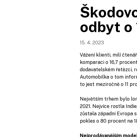
Škodovc
odbyt o 
15. 4. 2023
Vážení klienti, milí čten
komparaci o 16,7 procent
dodavatelském řetězci, ro
Automobilka o tom infor
to jest meziročně o 11 p
Největším trhem bylo lo
2021. Nejvíce rostla Indi
zůstala západní Evropa 
pokles o 80 procent na 1
Nejprodávanějším modele