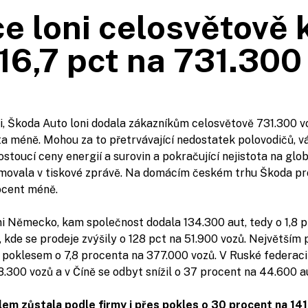
e loni celosvětově 
16,7 pct na 731.300
áři, Škoda Auto loni dodala zákazníkům celosvětově 731.300 vo
a méně. Mohou za to přetrvávající nedostatek polovodičů, vál
stoucí ceny energií a surovin a pokračující nejistota na glob
movala v tiskové zprávě. Na domácím českém trhu Škoda pr
rocent méně.
ni Německo, kam společnost dodala 134.300 aut, tedy o 1,8 
e, kde se prodeje zvýšily o 128 pct na 51.900 vozů. Největší
s poklesem o 7,8 procenta na 377.000 vozů. V Ruské federa
8.300 vozů a v Číně se odbyt snížil o 37 procent na 44.600 a
m zůstala podle firmy i přes pokles o 30 procent na 141