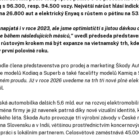
q s 96.300, resp. 94.500 vozy. Největší nárůst hlásí indi
na 26.800 aut a elektrický Enyaq s růstem o pětinu na 53
napjatá i v roce 2023, ale jsme optimističtí s jistou dávkou 
ce během následujících měsíců,“
uvedl předseda představe
m růstovým krokem má být expanze na vietnamský trh, kde
 první polovině roku.
odle člena představenstva pro prodej a marketing Škody Au
e modelů Kodiaq a Superb a také facelifty modelů Kamiq a 
plném proudu. Již v roce 2026 uvedeme na trh tři nové plně elek
l.
ská automobilka dalších 5,6 mld. eur na rozvoj elektromobili
oměna firmy je již navenek patrná díky nové vizuální identitě
ského léta. Škoda Auto provozuje tři výrobní závody v České 
 na Slovensku a v Indii, většinou prostřednictvím koncernový
upráci s lokálním partnerem. Celosvětově zaměstnává 45.000