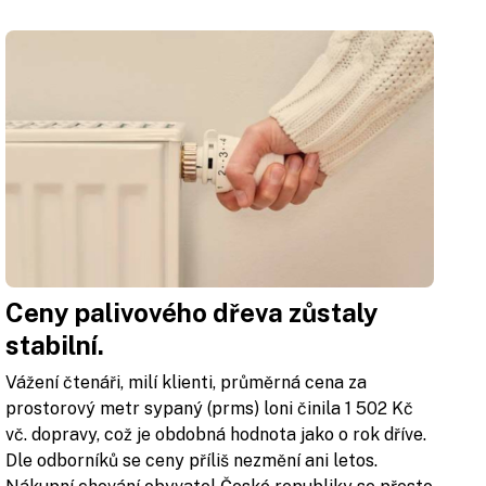
Ceny palivového dřeva zůstaly
stabilní.
Vážení čtenáři, milí klienti, průměrná cena za
prostorový metr sypaný (prms) loni činila 1 502 Kč
vč. dopravy, což je obdobná hodnota jako o rok dříve.
Dle odborníků se ceny příliš nezmění ani letos.