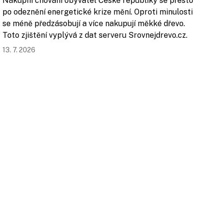
Nákupní chování obyvatel České republiky se přesto
po odeznění energetické krize mění. Oproti minulosti
se méně předzásobují a více nakupují měkké dřevo.
Toto zjištění vyplývá z dat serveru Srovnejdrevo.cz.
13. 7. 2026