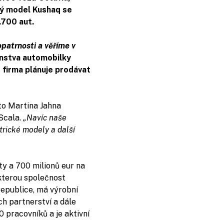
cký model Kushaq se
.700 aut.
opatrnosti a věříme v
nstva automobilky
 firma plánuje prodávat
to Martina Jahna
Scala.
„Navíc naše
trické modely a další
ty a 700 milionů eur na
, kterou společnost
republice, má výrobní
ch partnerství a dále
 pracovníků a je aktivní