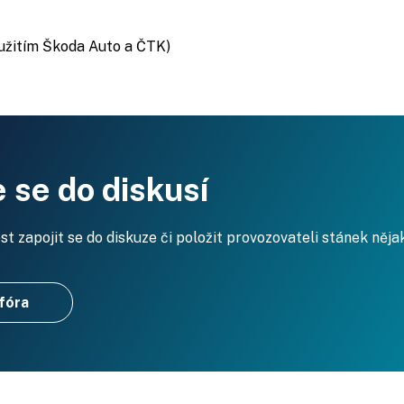
yužitím Škoda Auto a ČTK)
 se do diskusí
 zapojit se do diskuze či položit provozovateli stánek něja
 fóra