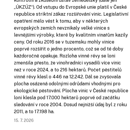
kontrolní a zkušební ústav zemědělský (dále jen
„ÚKZÚZ“). Od vstupu do Evropské unie platil v České
republice striktní zákaz rozšiřování vinic. Legislativní
opatření mělo vést k tomu, aby v některých
evropských zemích nevznikaly velké vinice s
levnějšími výrobky, které by kvalitním vinařům kazily
ceny. Od roku 2016 se v tuzemsku mohly vinice
poprvé rozšířit o jedno procento, což se od té doby
každoročně opakuje. Rozloha vinné révy se loni
zmenšila přesto, že vinohradníci vysadili více vinic
než v roce 2024, a to 216 hektarů. Počet pěstitelů
vinné révy klesl o 446 na 12.242. Dál se zvyšovala
plocha osázená odolnými odrůdami vhodnými pro
ekologické pěstování. Plocha vinic v České republice
loni klesla pod 17.000 hektarů poprvé od začátku
sledování v roce 2004. Dosud nejnižší údaj byl z roku
2011, a to 17.198 ha.
15. 7. 2026