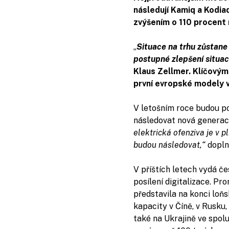
následují Kamiq a Kodia
zvýšením o 110 procent 
„
Situace na trhu zůstane 
postupné zlepšení situa
Klaus Zellmer. Klíčový
první evropské modely v
V letošním roce budou p
následovat nová generac
elektrická ofenziva je v 
budou následovat,“
doplni
V příštích letech vydá če
posílení digitalizace. Pr
představila na konci loň
kapacity v Číně, v Rusku,
také na Ukrajině ve spol