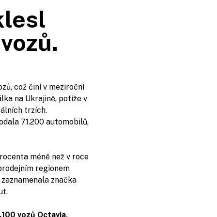
klesl
 vozů.
zů, což činí v meziroční
ka na Ukrajině, potíže v
álních trzích.
odala 71.200 automobilů,
procenta méně než v roce
m prodejním regionem
ci zaznamenala značka
ut.
.100 vozů Octavia,