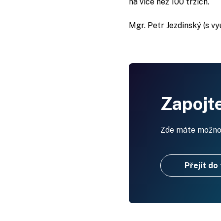
na více než 100 trzích.
Mgr. Petr Jezdinský (s v
Zapojte
Zde máte možnost
Přejít do