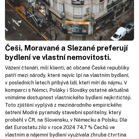
Češi, Moravané a Slezané preferují
bydlení ve vlastní nemovitosti.
Vážení čtenáři, milí klienti, ač občané České republiky
patří mezi národy, které nejvíc lpí na vlastním bydlení,
v posledních letech přibývá lidí, kteří míří do nájmu. V
komparci s Němci, Poláky i Slováky ostatně aktuálně
vnímáme dostupnost vlastnického bydlení nejkritičtěji.
Toto zjištění vyplývá z mezinárodního empirického
šetření Modré pyramidy stavební spořitelny, který
proběhl v ČR, na Slovensku, v Německu a Polsku. Dle
dat Eurostatu žilo v roce 2024 74,7 % Čechů ve
vlastním a nájemní bydlení využívala zhruba čtvrtina