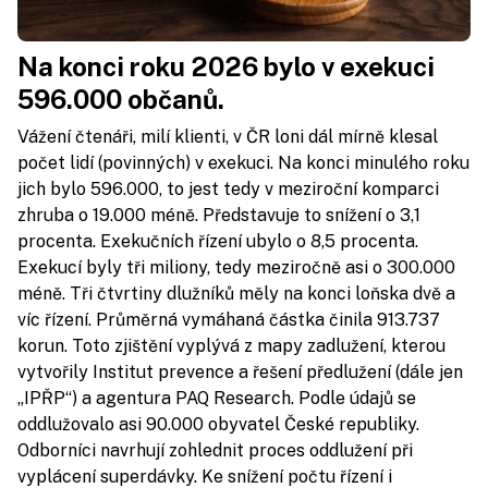
Na konci roku 2026 bylo v exekuci
596.000 občanů.
Vážení čtenáři, milí klienti, v ČR loni dál mírně klesal
počet lidí (povinných) v exekuci. Na konci minulého roku
jich bylo 596.000, to jest tedy v meziroční komparci
zhruba o 19.000 méně. Představuje to snížení o 3,1
procenta. Exekučních řízení ubylo o 8,5 procenta.
Exekucí byly tři miliony, tedy meziročně asi o 300.000
méně. Tři čtvrtiny dlužníků měly na konci loňska dvě a
víc řízení. Průměrná vymáhaná částka činila 913.737
korun. Toto zjištění vyplývá z mapy zadlužení, kterou
vytvořily Institut prevence a řešení předlužení (dále jen
„IPŘP“) a agentura PAQ Research. Podle údajů se
oddlužovalo asi 90.000 obyvatel České republiky.
Odborníci navrhují zohlednit proces oddlužení při
vyplácení superdávky. Ke snížení počtu řízení i