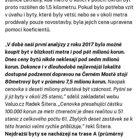
proto rozšířen do 1,5 kilometru. Pokud bylo potřeba vzít
v úvahu i byty, které byly větší, nebo se v okolí metra
prodávaly pouze novostavby, byla jejich cena upravena
pomocí koeficientů.
„
V době naší první analýzy z roku 2017 bylo možné
koupit byt v blízkosti metra i pod pět milionů korun.
Dnes ceny bytů nikde neklesají pod sedm milionů
korun. Dokonce i v dlouhodobě nejlevnější lokalitě
dostupné podzemní dopravou na Černém Mostě stojí
80metrový byt v průměru 7,5 milionu korun.
Naopak
cenovka s deseti miliony přestává být vzácnost. Pyšní se
jí již byty v okolí 25 stanic,“
sdělil zakladatel webu
Valuo.cz Radek Šitera.
„Cenovka přesahující částku
100.000 korun za metr čtvereční je dnes realitou u 51
stanic z celkového počtu 61. Zbylých deset zastávek se k
této hranici velmi rychle přibližuje,“
řekl Šitera.
Nejdražší byty se nacházejí na trase A (průměrný