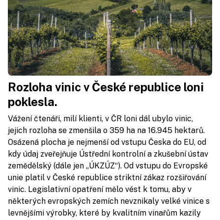
Rozloha vinic v České republice loni
poklesla.
Vážení čtenáři, milí klienti, v ČR loni dál ubylo vinic,
jejich rozloha se zmenšila o 359 ha na 16.945 hektarů.
Osázená plocha je nejmenší od vstupu Česka do EU, od
kdy údaj zveřejňuje Ústřední kontrolní a zkušební ústav
zemědělský (dále jen „ÚKZÚZ“). Od vstupu do Evropské
unie platil v České republice striktní zákaz rozšiřování
vinic. Legislativní opatření mělo vést k tomu, aby v
některých evropských zemích nevznikaly velké vinice s
levnějšími výrobky, které by kvalitním vinařům kazily