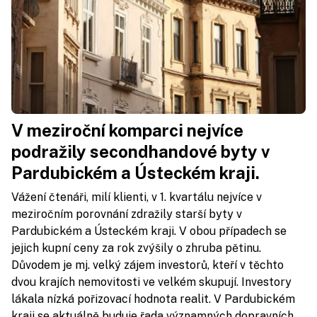
V meziroční komparci nejvíce
podražily secondhandové byty v
Pardubickém a Ústeckém kraji.
Vážení čtenáři, milí klienti, v 1. kvartálu nejvíce v
meziročním porovnání zdražily starší byty v
Pardubickém a Ústeckém kraji. V obou případech se
jejich kupní ceny za rok zvýšily o zhruba pětinu.
Důvodem je mj. velký zájem investorů, kteří v těchto
dvou krajích nemovitosti ve velkém skupují. Investory
lákala nízká pořizovací hodnota realit. V Pardubickém
kraji se aktuálně buduje řada významných dopravních