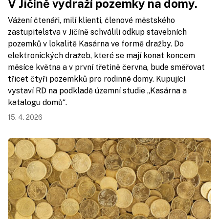
V Jičíně vydraží pozemky na domy.
Vážení čtenáři, milí klienti, členové městského
zastupitelstva v Jičíně schválili odkup stavebních
pozemků v lokalitě Kasárna ve formě dražby. Do
elektronických dražeb, které se mají konat koncem
měsíce května a v první třetině června, bude směřovat
třicet čtyři pozemkků pro rodinné domy. Kupující
vystaví RD na podkladě územní studie „Kasárna a
katalogu domů“.
15. 4. 2026