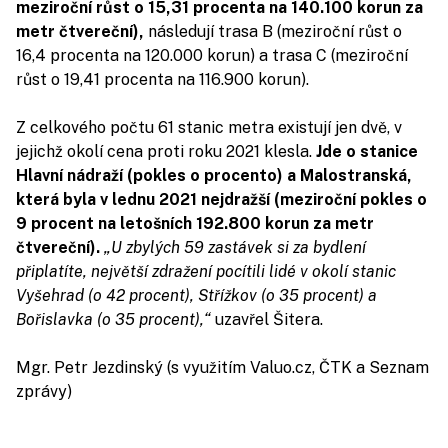
meziroční růst o 15,31 procenta na 140.100 korun za
metr čtvereční),
následují trasa B (meziroční růst o
16,4 procenta na 120.000 korun) a trasa C (meziroční
růst o 19,41 procenta na 116.900 korun).
Z celkového počtu 61 stanic metra existují jen dvě, v
jejichž okolí cena proti roku 2021 klesla.
Jde o stanice
Hlavní nádraží (pokles o procento) a Malostranská,
která byla v lednu 2021 nejdražší (meziroční pokles o
9 procent na letošních 192.800 korun za metr
čtvereční).
„U zbylých 59 zastávek si za bydlení
připlatíte, největší zdražení pocítili lidé v okolí stanic
Vyšehrad (o 42 procent), Střížkov (o 35 procent) a
Bořislavka (o 35 procent),“
uzavřel Šitera.
Mgr. Petr Jezdinský (s využitím Valuo.cz, ČTK a Seznam
zprávy)