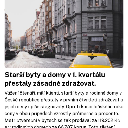
Starší byty a domy v 1. kvartálu
přestaly zásadně zdražovat.
Vážení čtenáři, milí klienti, starší byty a rodinné domy v
České republice přestaly v prvním čtvrtletí zdražovat a
jejich ceny spíše stagnovaly. Oproti konci loňského roku
ceny v obou případech vzrostly průměrně o procento.
Metr čtvereční v bytech se tak prodával za 119.202 Kč
a v rodinných domech za 66.787 korun. Toto zjištění