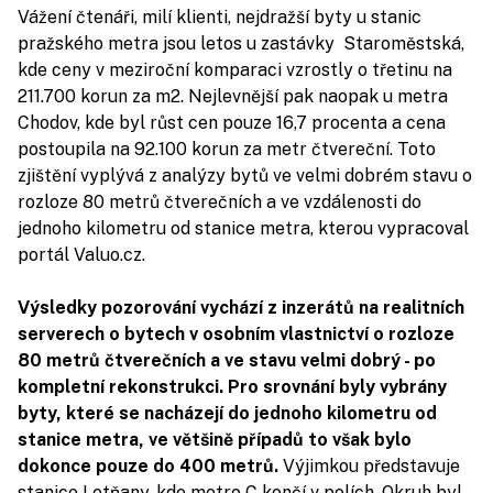
Vážení čtenáři, milí klienti, nejdražší byty u stanic
pražského metra jsou letos u zastávky Staroměstská,
kde ceny v meziroční komparaci vzrostly o třetinu na
211.700 korun za m2. Nejlevnější pak naopak u metra
Chodov, kde byl růst cen pouze 16,7 procenta a cena
postoupila na 92.100 korun za metr čtvereční. Toto
zjištění vyplývá z analýzy bytů ve velmi dobrém stavu o
rozloze 80 metrů čtverečních a ve vzdálenosti do
jednoho kilometru od stanice metra, kterou vypracoval
portál Valuo.cz.
Výsledky pozorování vychází z inzerátů na realitních
serverech o bytech v osobním vlastnictví o rozloze
80 metrů čtverečních a ve stavu velmi dobrý - po
kompletní rekonstrukci. Pro srovnání byly vybrány
byty, které se nacházejí do jednoho kilometru od
stanice metra, ve většině případů to však bylo
dokonce pouze do 400 metrů.
Výjimkou představuje
stanice Letňany, kde metro C končí v polích. Okruh byl