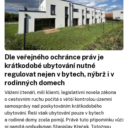
Dle veřejného ochránce práv je
krátkodobé ubytování nutné
regulovat nejen v bytech, nýbrž i v
rodinných domech
Vážení čtenáři, milí klienti, legislativní novela zákona
o cestovním ruchu počítá s větší kontrolou územní
samosprávy nad poskytováním krátkodobého
ubytování. Řeší však ubytování pouze v bytech
a rodinné domy zcela pomíjí. Právě tuto připomínku vůči
ní namítá ombudsman Stanislav Křeček. Totožnou