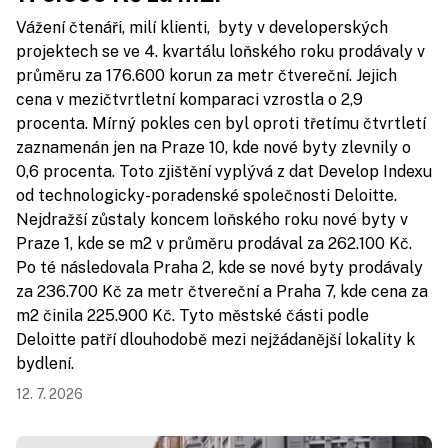
Vážení čtenáři, milí klienti, byty v developerských
projektech se ve 4. kvartálu loňského roku prodávaly v
průměru za 176.600 korun za metr čtvereční. Jejich
cena v mezičtvrtletní komparaci vzrostla o 2,9
procenta. Mírný pokles cen byl oproti třetímu čtvrtletí
zaznamenán jen na Praze 10, kde nové byty zlevnily o
0,6 procenta. Toto zjištění vyplývá z dat Develop Indexu
od technologicky-poradenské společnosti Deloitte.
Nejdražší zůstaly koncem loňského roku nové byty v
Praze 1, kde se m2 v průměru prodával za 262.100 Kč.
Po té následovala Praha 2, kde se nové byty prodávaly
za 236.700 Kč za metr čtvereční a Praha 7, kde cena za
m2 činila 225.900 Kč. Tyto městské části podle
Deloitte patří dlouhodobě mezi nejžádanější lokality k
bydlení.
12. 7. 2026