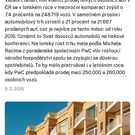
Vážení čtenáři, milí klienti, prodej nových osobních aut v
ČR se v loňském roce v meziroční komparaci zvýšil o
7,4 procenta na 248.719 vozů. V samotném prosinci
automobilový trh vzrostl o 21 procent na 21.667
prodaných aut, což je nejvíce za tento měsíc od roku
2016. Oznámil to Svaz dovozců automobilů na tiskové
konferenci. Na loňský růst trhu měla podle Michala
Razima z poradenské společnosti PwC vliv rostoucí
národní hospodářství spolu se zvyšující se důvěrou
spotřebitelů. To by mělo přetrvávat i v letošním roce,
kdy PwC předpokládá prodej mezi 250.000 a 260.000
osobních vozů.
9. 3. 2026