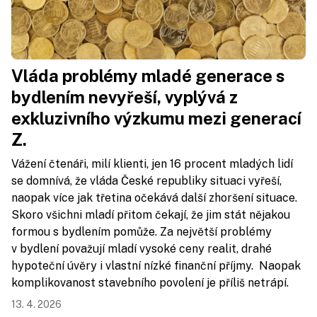
Vláda problémy mladé generace s
bydlením nevyřeší, vyplývá z
exkluzivního výzkumu mezi generací
Z.
Vážení čtenáři, milí klienti, jen 16 procent mladých lidí
se domnívá, že vláda České republiky situaci vyřeší,
naopak více jak třetina očekává další zhoršení situace.
Skoro všichni mladí přitom čekají, že jim stát nějakou
formou s bydlením pomůže. Za největší problémy
v bydlení považují mladí vysoké ceny realit, drahé
hypoteční úvěry i vlastní nízké finanční příjmy. Naopak
komplikovanost stavebního povolení je příliš netrápí.
13. 4. 2026