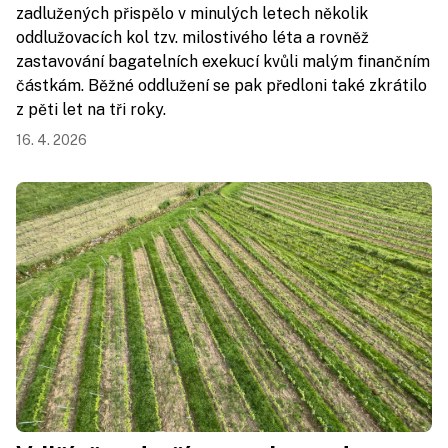
zadlužených přispělo v minulých letech několik
oddlužovacích kol tzv. milostivého léta a rovněž
zastavování bagatelních exekucí kvůli malým finančním
částkám. Běžné oddlužení se pak předloni také zkrátilo
z pěti let na tři roky.
16. 4. 2026