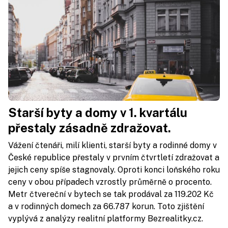
Starší byty a domy v 1. kvartálu
přestaly zásadně zdražovat.
Vážení čtenáři, milí klienti, starší byty a rodinné domy v
České republice přestaly v prvním čtvrtletí zdražovat a
jejich ceny spíše stagnovaly. Oproti konci loňského roku
ceny v obou případech vzrostly průměrně o procento.
Metr čtvereční v bytech se tak prodával za 119.202 Kč
a v rodinných domech za 66.787 korun. Toto zjištění
vyplývá z analýzy realitní platformy Bezrealitky.cz.