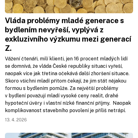
Vláda problémy mladé generace s
bydlením nevyřeší, vyplývá z
exkluzivního výzkumu mezi generací
Z.
Vážení čtenáři, milí klienti, jen 16 procent mladých lidí
se domnívá, že vláda České republiky situaci vyřeší,
naopak více jak třetina očekává další zhoršení situace.
Skoro všichni mladí přitom čekají, že jim stát nějakou
formou s bydlením pomůže. Za největší problémy
v bydlení považují mladí vysoké ceny realit, drahé
hypoteční úvěry i vlastní nízké finanční příjmy. Naopak
komplikovanost stavebního povolení je příliš netrápí.
13. 4. 2026