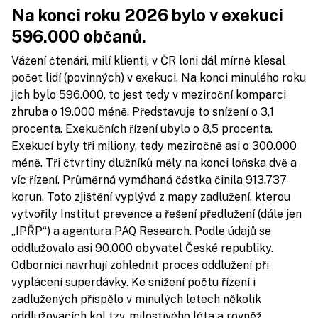
Na konci roku 2026 bylo v exekuci
596.000 občanů.
Vážení čtenáři, milí klienti, v ČR loni dál mírně klesal
počet lidí (povinných) v exekuci. Na konci minulého roku
jich bylo 596.000, to jest tedy v meziroční komparci
zhruba o 19.000 méně. Představuje to snížení o 3,1
procenta. Exekučních řízení ubylo o 8,5 procenta.
Exekucí byly tři miliony, tedy meziročně asi o 300.000
méně. Tři čtvrtiny dlužníků měly na konci loňska dvě a
víc řízení. Průměrná vymáhaná částka činila 913.737
korun. Toto zjištění vyplývá z mapy zadlužení, kterou
vytvořily Institut prevence a řešení předlužení (dále jen
„IPŘP“) a agentura PAQ Research. Podle údajů se
oddlužovalo asi 90.000 obyvatel České republiky.
Odborníci navrhují zohlednit proces oddlužení při
vyplácení superdávky. Ke snížení počtu řízení i
zadlužených přispělo v minulých letech několik
oddlužovacích kol tzv. milostivého léta a rovněž