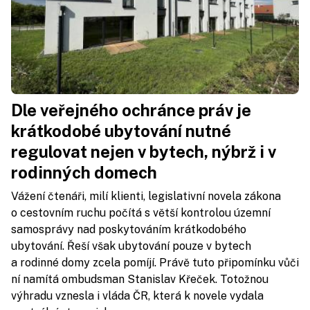
Dle veřejného ochránce práv je
krátkodobé ubytování nutné
regulovat nejen v bytech, nýbrž i v
rodinných domech
Vážení čtenáři, milí klienti, legislativní novela zákona
o cestovním ruchu počítá s větší kontrolou územní
samosprávy nad poskytováním krátkodobého
ubytování. Řeší však ubytování pouze v bytech
a rodinné domy zcela pomíjí. Právě tuto připomínku vůči
ní namítá ombudsman Stanislav Křeček. Totožnou
výhradu vznesla i vláda ČR, která k novele vydala