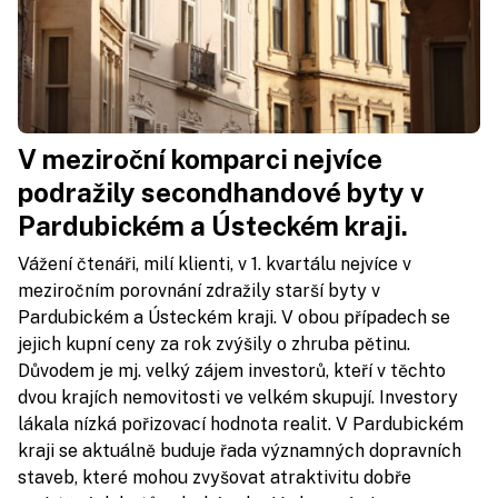
V meziroční komparci nejvíce
podražily secondhandové byty v
Pardubickém a Ústeckém kraji.
Vážení čtenáři, milí klienti, v 1. kvartálu nejvíce v
meziročním porovnání zdražily starší byty v
Pardubickém a Ústeckém kraji. V obou případech se
jejich kupní ceny za rok zvýšily o zhruba pětinu.
Důvodem je mj. velký zájem investorů, kteří v těchto
dvou krajích nemovitosti ve velkém skupují. Investory
lákala nízká pořizovací hodnota realit. V Pardubickém
kraji se aktuálně buduje řada významných dopravních
staveb, které mohou zvyšovat atraktivitu dobře