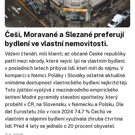
Češi, Moravané a Slezané preferují
bydlení ve vlastní nemovitosti.
Vážení čtenáři, milí klienti, ač občané České republiky
patří mezi národy, které nejvíc lpí na vlastním bydlení,
v posledních letech přibývá lidí, kteří míří do nájmu. V
komparci s Němci, Poláky i Slováky ostatně aktuálně
vnímáme dostupnost vlastnického bydlení nejkritičtěji.
Toto zjištění vyplývá z mezinárodního empirického
šetření Modré pyramidy stavební spořitelny, který
proběhl v ČR, na Slovensku, v Německu a Polsku. Dle
dat Eurostatu žilo v roce 2024 74,7 % Čechů ve
vlastním a nájemní bydlení využívala zhruba čtvrtina
lidí. Před 4 lety se jednalo o 20 procent obyvatel.