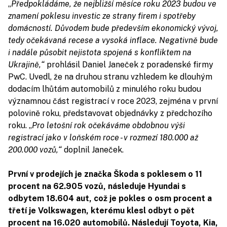
„
Předpokládáme, že nejbližší měsíce roku 2023 budou ve
znamení poklesu investic ze strany firem i spotřeby
domácností. Důvodem bude především ekonomický vývoj,
tedy očekávaná recese a vysoká inflace. Negativně bude
i nadále působit nejistota spojená s konfliktem na
Ukrajině,“
prohlásil Daniel Janeček z poradenské firmy
PwC. Uvedl, že na druhou stranu vzhledem ke dlouhým
dodacím lhůtám automobilů z minulého roku budou
významnou část registrací v roce 2023, zejména v první
polovině roku, představovat objednávky z předchozího
roku. „
Pro letošní rok očekáváme obdobnou výši
registrací jako v loňském roce - v rozmezí 180.000 až
200.000 vozů,“
doplnil Janeček.
První v prodejích je značka Škoda s poklesem o 11
procent na 62.905 vozů, následuje Hyundai s
odbytem 18.604 aut, což je pokles o osm procent a
třetí je Volkswagen, kterému klesl odbyt o pět
procent na 16.020 automobilů. Následují Toyota, Kia,