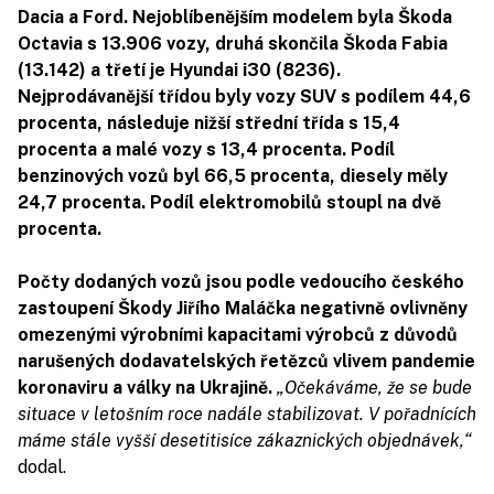
Dacia a Ford. Nejoblíbenějším modelem byla Škoda
Octavia s 13.906 vozy, druhá skončila Škoda Fabia
(13.142) a třetí je Hyundai i30 (8236).
Nejprodávanější třídou byly vozy SUV s podílem 44,6
procenta, následuje nižší střední třída s 15,4
procenta a malé vozy s 13,4 procenta. Podíl
benzinových vozů byl 66,5 procenta, diesely měly
24,7 procenta. Podíl elektromobilů stoupl na dvě
procenta.
Počty dodaných vozů jsou podle vedoucího českého
zastoupení Škody Jiřího Maláčka negativně ovlivněny
omezenými výrobními kapacitami výrobců z důvodů
narušených dodavatelských řetězců vlivem pandemie
koronaviru a války na Ukrajině.
„Očekáváme, že se bude
situace v letošním roce nadále stabilizovat. V pořadnících
máme stále vyšší desetitisíce zákaznických objednávek,“
dodal.