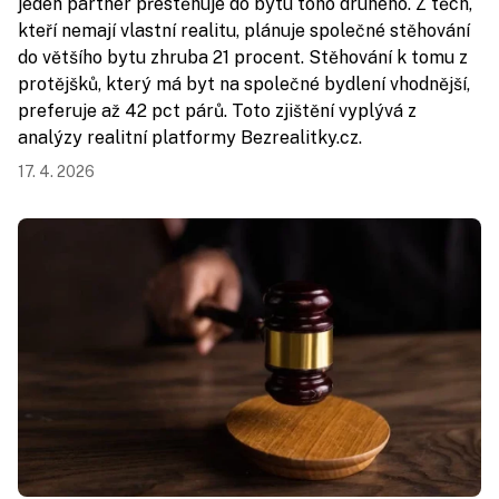
jeden partner přestěhuje do bytu toho druhého. Z těch,
kteří nemají vlastní realitu, plánuje společné stěhování
do většího bytu zhruba 21 procent. Stěhování k tomu z
protějšků, který má byt na společné bydlení vhodnější,
preferuje až 42 pct párů. Toto zjištění vyplývá z
analýzy realitní platformy Bezrealitky.cz.
17. 4. 2026