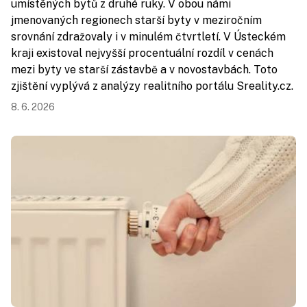
umístěných bytů z druhé ruky. V obou námi
jmenovaných regionech starší byty v meziročním
srovnání zdražovaly i v minulém čtvrtletí. V Ústeckém
kraji existoval nejvyšší procentuální rozdíl v cenách
mezi byty ve starší zástavbě a v novostavbách. Toto
zjištění vyplývá z analýzy realitního portálu Sreality.cz.
8. 6. 2026