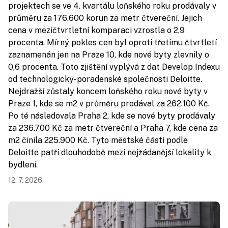
projektech se ve 4. kvartálu loňského roku prodávaly v
průměru za 176.600 korun za metr čtvereční. Jejich
cena v mezičtvrtletní komparaci vzrostla o 2,9
procenta. Mírný pokles cen byl oproti třetímu čtvrtletí
zaznamenán jen na Praze 10, kde nové byty zlevnily o
0,6 procenta. Toto zjištění vyplývá z dat Develop Indexu
od technologicky-poradenské společnosti Deloitte.
Nejdražší zůstaly koncem loňského roku nové byty v
Praze 1, kde se m2 v průměru prodával za 262.100 Kč.
Po té následovala Praha 2, kde se nové byty prodávaly
za 236.700 Kč za metr čtvereční a Praha 7, kde cena za
m2 činila 225.900 Kč. Tyto městské části podle
Deloitte patří dlouhodobě mezi nejžádanější lokality k
bydlení.
12. 7. 2026