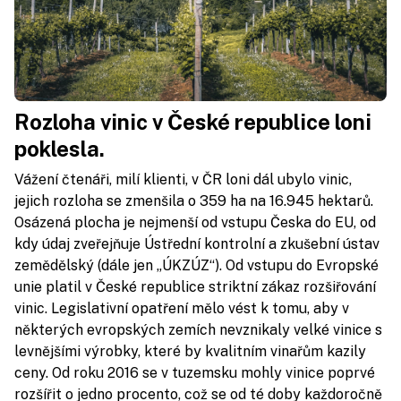
Rozloha vinic v České republice loni
poklesla.
Vážení čtenáři, milí klienti, v ČR loni dál ubylo vinic,
jejich rozloha se zmenšila o 359 ha na 16.945 hektarů.
Osázená plocha je nejmenší od vstupu Česka do EU, od
kdy údaj zveřejňuje Ústřední kontrolní a zkušební ústav
zemědělský (dále jen „ÚKZÚZ“). Od vstupu do Evropské
unie platil v České republice striktní zákaz rozšiřování
vinic. Legislativní opatření mělo vést k tomu, aby v
některých evropských zemích nevznikaly velké vinice s
levnějšími výrobky, které by kvalitním vinařům kazily
ceny. Od roku 2016 se v tuzemsku mohly vinice poprvé
rozšířit o jedno procento, což se od té doby každoročně