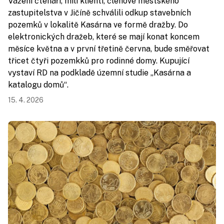
Vážení čtenáři, milí klienti, členové městského
zastupitelstva v Jičíně schválili odkup stavebních
pozemků v lokalitě Kasárna ve formě dražby. Do
elektronických dražeb, které se mají konat koncem
měsíce května a v první třetině června, bude směřovat
třicet čtyři pozemkků pro rodinné domy. Kupující
vystaví RD na podkladě územní studie „Kasárna a
katalogu domů“.
15. 4. 2026