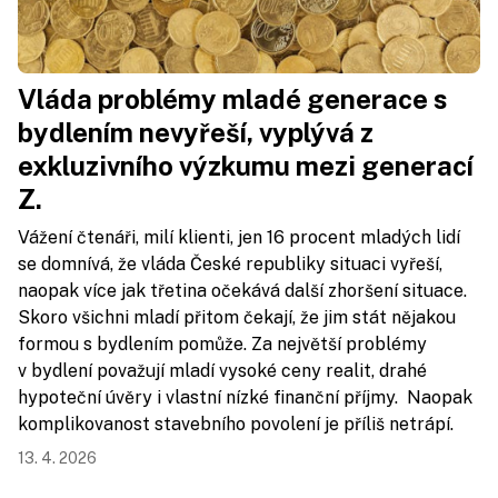
Vláda problémy mladé generace s
bydlením nevyřeší, vyplývá z
exkluzivního výzkumu mezi generací
Z.
Vážení čtenáři, milí klienti, jen 16 procent mladých lidí
se domnívá, že vláda České republiky situaci vyřeší,
naopak více jak třetina očekává další zhoršení situace.
Skoro všichni mladí přitom čekají, že jim stát nějakou
formou s bydlením pomůže. Za největší problémy
v bydlení považují mladí vysoké ceny realit, drahé
hypoteční úvěry i vlastní nízké finanční příjmy. Naopak
komplikovanost stavebního povolení je příliš netrápí.
13. 4. 2026