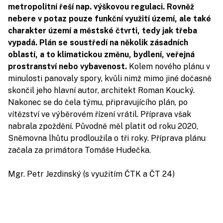
metropolitní řeší nap. výškovou regulaci. Rovněž
nebere v potaz pouze funkční využití území, ale také
charakter území a městské čtvrti, tedy jak třeba
vypadá. Plán se soustředí na několik zásadních
oblastí, a to klimatickou změnu, bydlení, veřejná
prostranství nebo vybavenost.
Kolem nového plánu v
minulosti panovaly spory, kvůli nimž mimo jiné dočasně
skončil jeho hlavní autor, architekt Roman Koucký.
Nakonec se do čela týmu, připravujícího plán, po
vítězství ve výběrovém řízení vrátil. Příprava však
nabrala zpoždění. Původně měl platit od roku 2020,
Sněmovna lhůtu prodloužila o tři roky. Příprava plánu
začala za primátora Tomáše Hudečka.
Mgr. Petr Jezdinský (s využitím ČTK a ČT 24)