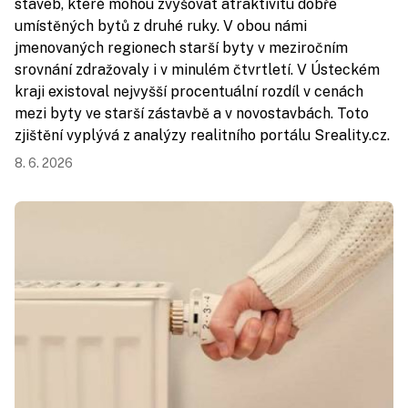
staveb, které mohou zvyšovat atraktivitu dobře
umístěných bytů z druhé ruky. V obou námi
jmenovaných regionech starší byty v meziročním
srovnání zdražovaly i v minulém čtvrtletí. V Ústeckém
kraji existoval nejvyšší procentuální rozdíl v cenách
mezi byty ve starší zástavbě a v novostavbách. Toto
zjištění vyplývá z analýzy realitního portálu Sreality.cz.
8. 6. 2026