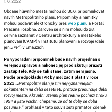
1. 6. 2022
Občané hlavního města mohou do 30.6. připomínkovat
návrh Metropolitního plánu. Připomínky a námitky
mohou podávat elektronicky přes
web plánu
a Portál
Pražana i osobně. Zároveň se s ním mohou do 28.
června seznámit v Centru architektury a městského
plánování (CAMP) v Institutu plánování a rozvoje (dále
jen
„IPR“
) v Emauzích.
Po vypořádání připomínek bude návrh projednán s
veřejnou správou a nakonec jej prodiskutují pražští
zastupitelé. Kdy se tak stane, zatím není jasné.
Podle předpokladu IPR by měl začít platit v roce
2023.
„Metropolitní plán je tím nejvýznamnějším
dokumentem na další desetiletí, protože předurčuje další
rozvoj města. Aktuální územní plán reálně pochází z roku
1994 a jistě všichni chápeme, že od té doby se doba
posunula,“
prohlásil v této souvislosti primátor Zdeněk