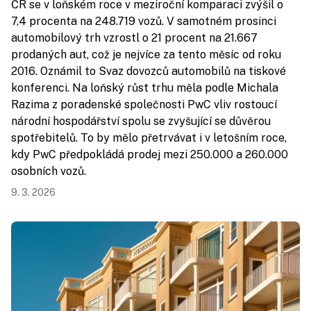
ČR se v loňském roce v meziroční komparaci zvýšil o
7,4 procenta na 248.719 vozů. V samotném prosinci
automobilový trh vzrostl o 21 procent na 21.667
prodaných aut, což je nejvíce za tento měsíc od roku
2016. Oznámil to Svaz dovozců automobilů na tiskové
konferenci. Na loňský růst trhu měla podle Michala
Razima z poradenské společnosti PwC vliv rostoucí
národní hospodářství spolu se zvyšující se důvěrou
spotřebitelů. To by mělo přetrvávat i v letošním roce,
kdy PwC předpokládá prodej mezi 250.000 a 260.000
osobních vozů.
9. 3. 2026