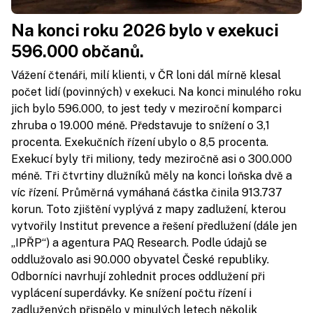
Na konci roku 2026 bylo v exekuci
596.000 občanů.
Vážení čtenáři, milí klienti, v ČR loni dál mírně klesal
počet lidí (povinných) v exekuci. Na konci minulého roku
jich bylo 596.000, to jest tedy v meziroční komparci
zhruba o 19.000 méně. Představuje to snížení o 3,1
procenta. Exekučních řízení ubylo o 8,5 procenta.
Exekucí byly tři miliony, tedy meziročně asi o 300.000
méně. Tři čtvrtiny dlužníků měly na konci loňska dvě a
víc řízení. Průměrná vymáhaná částka činila 913.737
korun. Toto zjištění vyplývá z mapy zadlužení, kterou
vytvořily Institut prevence a řešení předlužení (dále jen
„IPŘP“) a agentura PAQ Research. Podle údajů se
oddlužovalo asi 90.000 obyvatel České republiky.
Odborníci navrhují zohlednit proces oddlužení při
vyplácení superdávky. Ke snížení počtu řízení i
zadlužených přispělo v minulých letech několik