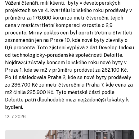
Vážení čtenáři, milí klienti, byty v developerských
projektech se ve 4. kvartálu loňského roku prodávaly v
průměru za 176.600 korun za metr čtvereční. Jejich
cena v mezičtvrtletní komparaci vzrostla o 2,9
procenta. Mírný pokles cen byl oproti třetímu čtvrtletí
zaznamenán jen na Praze 10, kde nové byty zlevnily o
0,6 procenta. Toto zjištění vyplývá z dat Develop Indexu
od technologicky-poradenské společnosti Deloitte.
Nejdražší zůstaly koncem loňského roku nové byty v
Praze 1, kde se m2 v průměru prodával za 262.100 Kč.
Po té následovala Praha 2, kde se nové byty prodávaly
za 236.700 Kč za metr čtvereční a Praha 7, kde cena za
m2 činila 225.900 Kč. Tyto městské části podle
Deloitte patří dlouhodobě mezi nejžádanější lokality k
bydlení.
12. 7. 2026