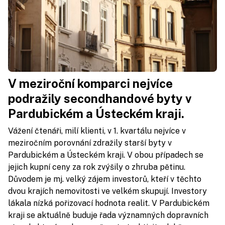
V meziroční komparci nejvíce
podražily secondhandové byty v
Pardubickém a Ústeckém kraji.
Vážení čtenáři, milí klienti, v 1. kvartálu nejvíce v
meziročním porovnání zdražily starší byty v
Pardubickém a Ústeckém kraji. V obou případech se
jejich kupní ceny za rok zvýšily o zhruba pětinu.
Důvodem je mj. velký zájem investorů, kteří v těchto
dvou krajích nemovitosti ve velkém skupují. Investory
lákala nízká pořizovací hodnota realit. V Pardubickém
kraji se aktuálně buduje řada významných dopravních