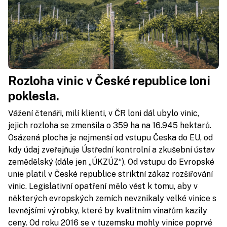
Rozloha vinic v České republice loni
poklesla.
Vážení čtenáři, milí klienti, v ČR loni dál ubylo vinic,
jejich rozloha se zmenšila o 359 ha na 16.945 hektarů.
Osázená plocha je nejmenší od vstupu Česka do EU, od
kdy údaj zveřejňuje Ústřední kontrolní a zkušební ústav
zemědělský (dále jen „ÚKZÚZ“). Od vstupu do Evropské
unie platil v České republice striktní zákaz rozšiřování
vinic. Legislativní opatření mělo vést k tomu, aby v
některých evropských zemích nevznikaly velké vinice s
levnějšími výrobky, které by kvalitním vinařům kazily
ceny. Od roku 2016 se v tuzemsku mohly vinice poprvé