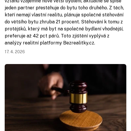
vztahu vzájemně nové větší bydlení, aktuálně se spíše
jeden partner přestěhuje do bytu toho druhého. Z těch,
kteří nemají vlastní realitu, plánuje společné stěhování
do většího bytu zhruba 21 procent. Stěhování k tomu z
protějšků, který má byt na společné bydlení vhodnější,
preferuje až 42 pct párů. Toto zjištění vyplývá z
analýzy realitní platformy Bezrealitky.cz.
17. 4. 2026