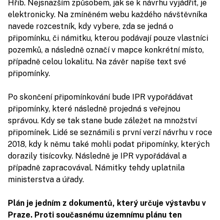
Hřib. Nejsnazším způsobem, jak se k návrhu vyjádřit, je
elektronicky. Na zmíněném webu každého návštěvníka
navede rozcestník, kdy vybere, zda se jedná o
připomínku, či námitku, kterou podávají pouze vlastníci
pozemků, a následně označí v mapce konkrétní místo,
případně celou lokalitu. Na závěr napíše text své
připomínky.
Po skončení připomínkování bude IPR vypořádávat
připomínky, které následně projedná s veřejnou
správou. Kdy se tak stane bude záležet na množství
připomínek. Lidé se seznámili s první verzí návrhu v roce
2018, kdy k němu také mohli podat připomínky, kterých
dorazily tisícovky. Následně je IPR vypořádával a
případně zapracovával. Námitky tehdy uplatnila
ministerstva a úřady.
Plán je jedním z dokumentů, který určuje výstavbu v
Praze. Proti současnému územnímu plánu ten