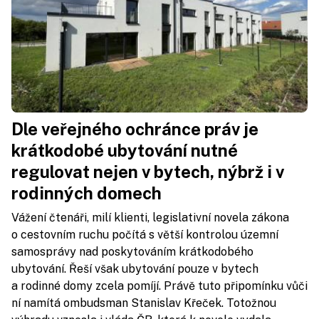
Dle veřejného ochránce práv je
krátkodobé ubytování nutné
regulovat nejen v bytech, nýbrž i v
rodinných domech
Vážení čtenáři, milí klienti, legislativní novela zákona
o cestovním ruchu počítá s větší kontrolou územní
samosprávy nad poskytováním krátkodobého
ubytování. Řeší však ubytování pouze v bytech
a rodinné domy zcela pomíjí. Právě tuto připomínku vůči
ní namítá ombudsman Stanislav Křeček. Totožnou