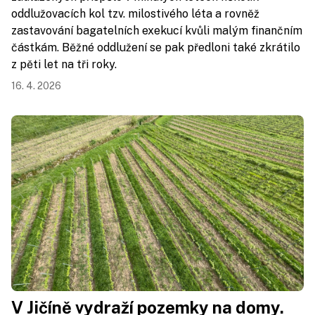
oddlužovacích kol tzv. milostivého léta a rovněž
zastavování bagatelních exekucí kvůli malým finančním
částkám. Běžné oddlužení se pak předloni také zkrátilo
z pěti let na tři roky.
16. 4. 2026
V Jičíně vydraží pozemky na domy.