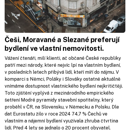
Češi, Moravané a Slezané preferují
bydlení ve vlastní nemovitosti.
Vážení čtenáři, milí klienti, ač občané České republiky
patří mezi národy, které nejvíc lpí na vlastním bydlení,
v posledních letech přibývá lidí, kteří míří do nájmu. V
komparci s Němci, Poláky i Slováky ostatně aktuálně
vnímáme dostupnost vlastnického bydlení nejkritičtěji.
Toto zjištění vyplývá z mezinárodního empirického
šetření Modré pyramidy stavební spořitelny, který
proběhl v ČR, na Slovensku, v Německu a Polsku. Dle
dat Eurostatu žilo v roce 2024 74,7 % Čechů ve
vlastním a nájemní bydlení využívala zhruba čtvrtina
lidí. Před 4 lety se jednalo o 20 procent obyvatel.