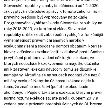
Slovenské republiky s nabytím účinnosti od 1. 1. 2020.
Jak vyplývá z důvodové zprávy k tomuto zákonu, návrh
právního předpisu byl vypracovaný na základě
Programového vyhlášení vlády Slovenské republiky na
roky 2018-2020, ve kterém si vláda Slovenské
republiky určila za cíl zabezpečit rychlejší a funkčnější
vymahatelnost právem chráněných nároků v
exekučním řízení a současně pomoci občanům, kteří se
hlavně v důsledku exekucí ocitli v dluhové pasti. Snahou
je vyřešení problému vedení některých exekucí, ve
kterých nedochází k exekvovanému majetku dlužníka
ani k zastavení exekucí navzdory tomu, že dlužník je
nemajetný. Aktuálně se na soudech nachází více než 3
milióny exekucí. Nabytím účinnosti zákona dojde k
tomu, že značné množství (počet) exekucí bude
ukončených. Půjde o tzv. staré exekuce, kterými právní
norma rozumí exekuce začaté před 1. dubnem 2017 a
vedené podle právních předpisů účinných do 31. března