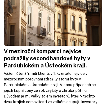
V meziroční komparci nejvíce
podražily secondhandové byty v
Pardubickém a Ústeckém kraji.
Vážení čtenáři, milí klienti, v 1. kvartálu nejvíce v
meziročním porovnání zdražily starší byty v
Pardubickém a Ústeckém kraji. V obou případech se
jejich kupní ceny za rok zvýšily o zhruba pětinu.
Důvodem je mj. velký zájem investorů, kteří v těchto
dvou krajích nemovitosti ve velkém skupují. Investory