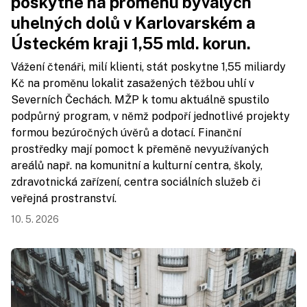
poskytne na proměnu bývalých
uhelných dolů v Karlovarském a
Ústeckém kraji 1,55 mld. korun.
Vážení čtenáři, milí klienti, stát poskytne 1,55 miliardy
Kč na proměnu lokalit zasažených těžbou uhlí v
Severních Čechách. MŽP k tomu aktuálně spustilo
podpůrný program, v němž podpoří jednotlivé projekty
formou bezúročných úvěrů a dotací. Finanční
prostředky mají pomoct k přeměně nevyužívaných
areálů např. na komunitní a kulturní centra, školy,
zdravotnická zařízení, centra sociálních služeb či
veřejná prostranství.
10. 5. 2026