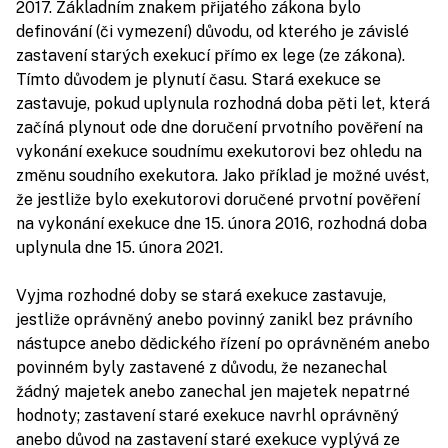
2017. Základním znakem přijatého zákona bylo
definování (či vymezení) důvodu, od kterého je závislé
zastavení starých exekucí přímo ex lege (ze zákona).
Tímto důvodem je plynutí času. Stará exekuce se
zastavuje, pokud uplynula rozhodná doba pěti let, která
začíná plynout ode dne doručení prvotního pověření na
vykonání exekuce soudnímu exekutorovi bez ohledu na
změnu soudního exekutora. Jako příklad je možné uvést,
že jestliže bylo exekutorovi doručené prvotní pověření
na vykonání exekuce dne 15. února 2016, rozhodná doba
uplynula dne 15. února 2021.
Vyjma rozhodné doby se stará exekuce zastavuje,
jestliže oprávněný anebo povinný zanikl bez právního
nástupce anebo dědického řízení po oprávněném anebo
povinném byly zastavené z důvodu, že nezanechal
žádný majetek anebo zanechal jen majetek nepatrné
hodnoty; zastavení staré exekuce navrhl oprávněný
anebo důvod na zastavení staré exekuce vyplývá ze