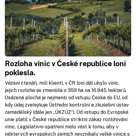
Rozloha vinic v České republice loni
poklesla.
Vážení čtenáři, milí klienti, v ČR loni dál ubylo vinic,
jejich rozloha se zmenšila o 359 ha na 16.945 hektarů.
Osázená plocha je nejmenší od vstupu Česka do EU, od
kdy údaj zveřejňuje Ústřední kontrolní a zkušební ústav
zemědělský (dále jen „ÚKZÚZ“). Od vstupu do Evropské
unie platil v České republice striktní zákaz rozšiřování
vinic. Legislativní opatření mělo vést k tomu, aby v
některých evropských zemích nevznikaly velké vinice s