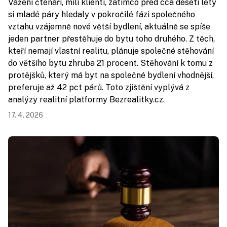
Vážení čtenáři, milí klienti, zatímco před cca deseti lety
si mladé páry hledaly v pokročilé fázi společného
vztahu vzájemně nové větší bydlení, aktuálně se spíše
jeden partner přestěhuje do bytu toho druhého. Z těch,
kteří nemají vlastní realitu, plánuje společné stěhování
do většího bytu zhruba 21 procent. Stěhování k tomu z
protějšků, který má byt na společné bydlení vhodnější,
preferuje až 42 pct párů. Toto zjištění vyplývá z
analýzy realitní platformy Bezrealitky.cz.
17. 4. 2026