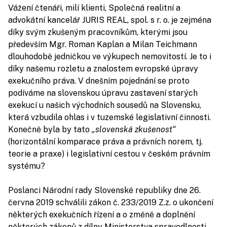
Vážení čtenáři, milí klienti, Společná realitní a
advokátní kancelář JURIS REAL, spol. s r. o. je zejména
díky svým zkušeným pracovníkům, kterými jsou
především Mgr. Roman Kaplan a Milan Teichmann
dlouhodobě jedničkou ve výkupech nemovitostí. Je to i
díky našemu rozletu a znalostem evropské úpravy
exekučního práva. V dnešním pojednání se proto
podíváme na slovenskou úpravu zastavení starých
exekucí u našich východních sousedů na Slovensku,
která vzbudila ohlas i v tuzemské legislativní činnosti.
Konečně byla by tato
„slovenská
zkušenost“
(horizontální komparace práva a právních norem, tj.
teorie a praxe) i legislativní cestou v českém právním
systému?
Poslanci Národní rady Slovenské republiky dne 26.
června 2019 schválili zákon č. 233/2019 Z.z. o ukončení
některých exekučních řízení a o změně a doplnění
některých zákonů z dílny Ministerstva spravedlnosti