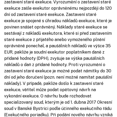
zastavení staré exekuce. Vyrozumění o zastavení staré
exekuce zašle exekutor oprávněnému nejpozději do 120
dní od zastavení staré exekuce. Zastavení staré
exekuce je spojené s úhradou nákladů exekuce, které je
povinen snášet oprávněný. Náklady staré exekuce se
sestávají z nákladů exekutora, které si před zastavením
staré exekuce z přijatého anebo vymoženého plnění
oprávněně ponechal, a paušálních nákladů ve výšce 35
EUR, pakliže je soudní exekutor poplatníkem daně z
přidané hodnoty (DPH), zvyšuje se výška paušálních
nákladů o daň z přidané hodnoty. Proti vyrozumění o
zastavení staré exekuce je možné podat námitky do 30
dní od jeho doručení (pozn. není možné namítat paušální
náklady). V případě, pakliže došlo k zastavení staré
exekuce, věřitel může podat opětovný návrh na
vykonání exekuce. O návrhu bude rozhodovat
specializovaný soud, kterým je od 1. dubna 2017 Okresní
soud v Banské Bystrici podle účinného exekučního řádu
(Exekučného poriadku). Při podání nového návrhu vzniká