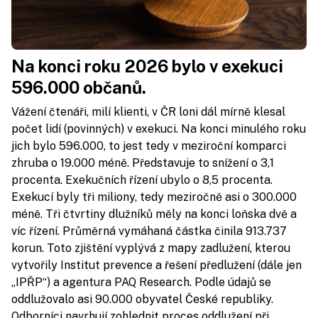
Na konci roku 2026 bylo v exekuci
596.000 občanů.
Vážení čtenáři, milí klienti, v ČR loni dál mírně klesal
počet lidí (povinných) v exekuci. Na konci minulého roku
jich bylo 596.000, to jest tedy v meziroční komparci
zhruba o 19.000 méně. Představuje to snížení o 3,1
procenta. Exekučních řízení ubylo o 8,5 procenta.
Exekucí byly tři miliony, tedy meziročně asi o 300.000
méně. Tři čtvrtiny dlužníků měly na konci loňska dvě a
víc řízení. Průměrná vymáhaná částka činila 913.737
korun. Toto zjištění vyplývá z mapy zadlužení, kterou
vytvořily Institut prevence a řešení předlužení (dále jen
„IPŘP“) a agentura PAQ Research. Podle údajů se
oddlužovalo asi 90.000 obyvatel České republiky.
Odborníci navrhují zohlednit proces oddlužení při