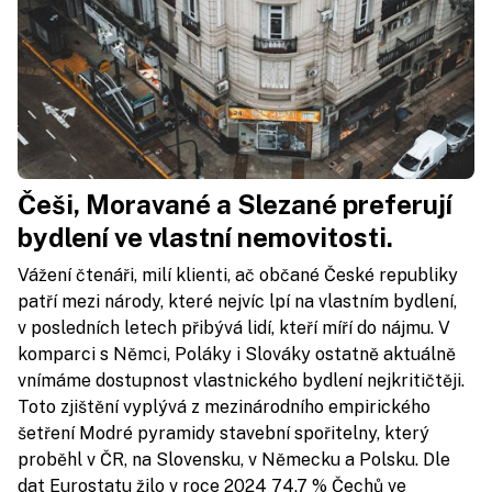
Češi, Moravané a Slezané preferují
bydlení ve vlastní nemovitosti.
Vážení čtenáři, milí klienti, ač občané České republiky
patří mezi národy, které nejvíc lpí na vlastním bydlení,
v posledních letech přibývá lidí, kteří míří do nájmu. V
komparci s Němci, Poláky i Slováky ostatně aktuálně
vnímáme dostupnost vlastnického bydlení nejkritičtěji.
Toto zjištění vyplývá z mezinárodního empirického
šetření Modré pyramidy stavební spořitelny, který
proběhl v ČR, na Slovensku, v Německu a Polsku. Dle
dat Eurostatu žilo v roce 2024 74,7 % Čechů ve