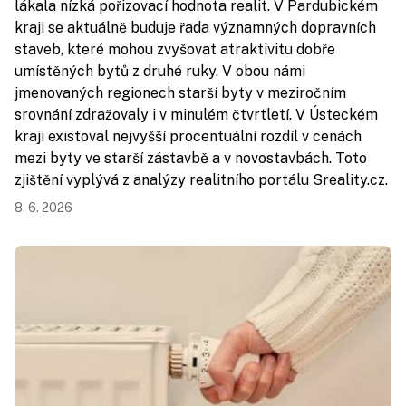
lákala nízká pořizovací hodnota realit. V Pardubickém
kraji se aktuálně buduje řada významných dopravních
staveb, které mohou zvyšovat atraktivitu dobře
umístěných bytů z druhé ruky. V obou námi
jmenovaných regionech starší byty v meziročním
srovnání zdražovaly i v minulém čtvrtletí. V Ústeckém
kraji existoval nejvyšší procentuální rozdíl v cenách
mezi byty ve starší zástavbě a v novostavbách. Toto
zjištění vyplývá z analýzy realitního portálu Sreality.cz.
8. 6. 2026