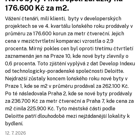
176.600 Kč za m2.
Vážení čtenáři, milí klienti, byty v developerských
projektech se ve 4. kvartálu loňského roku prodávaly v
průměru za 176.600 korun za metr čtvereční. Jejich
cena v mezičtvrtletní komparaci vzrostla o 2,9
procenta. Mírný pokles cen byl oproti třetímu čtvrtletí
zaznamenán jen na Praze 10, kde nové byty zlevnily o
0,6 procenta. Toto zjištění vyplývá z dat Develop Indexu
od technologicky-poradenské společnosti Deloitte.
Nejdražší zůstaly koncem loňského roku nové byty v
Praze 1, kde se m2 v průměru prodával za 262.100 Kč.
Po té následovala Praha 2, kde se nové byty prodávaly
za 236.700 Kč za metr čtvereční a Praha 7, kde cena za
m2 činila 225.900 Kč. Tyto městské části podle
Deloitte patří dlouhodobě mezi nejžádanější lokality k
bydlení.
12. 7. 2026