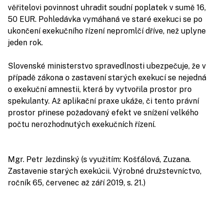
věřitelovi povinnost uhradit soudní poplatek v sumě 16,
50 EUR. Pohledávka vymáhaná ve staré exekuci se po
ukončení exekučního řízení nepromlčí dříve, než uplyne
jeden rok.
Slovenské ministerstvo spravedlnosti ubezpečuje, že v
případě zákona o zastavení starých exekucí se nejedná
o exekuční amnestii, která by vytvořila prostor pro
spekulanty. Až aplikační praxe ukáže, či tento právní
prostor přinese požadovaný efekt ve snížení velkého
počtu nerozhodnutých exekučních řízení.
Mgr. Petr Jezdinský (s využitím: Košťálová, Zuzana.
Zastavenie starých exekúcii. Výrobné družstevníctvo,
ročník 65, červenec až září 2019, s. 21.)