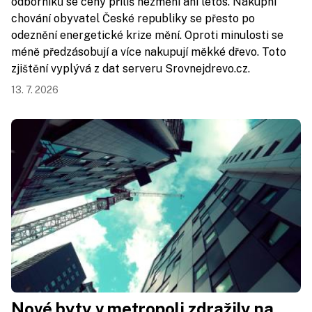
odborníků se ceny příliš nezmění ani letos. Nákupní
chování obyvatel České republiky se přesto po
odeznění energetické krize mění. Oproti minulosti se
méně předzásobují a více nakupují měkké dřevo. Toto
zjištění vyplývá z dat serveru Srovnejdrevo.cz.
13. 7. 2026
Nové byty v metropoli zdražily na