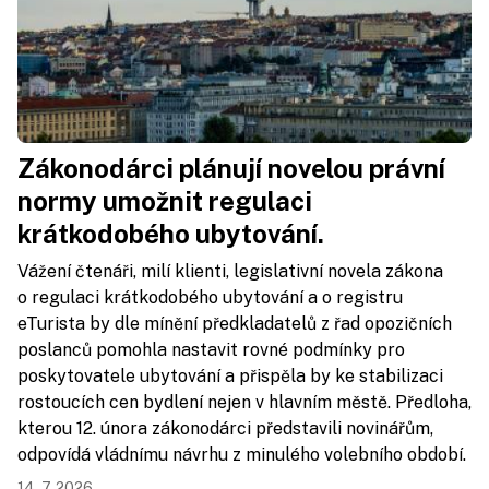
Zákonodárci plánují novelou právní
normy umožnit regulaci
krátkodobého ubytování.
Vážení čtenáři, milí klienti, legislativní novela zákona
o regulaci krátkodobého ubytování a o registru
eTurista by dle mínění předkladatelů z řad opozičních
poslanců pomohla nastavit rovné podmínky pro
poskytovatele ubytování a přispěla by ke stabilizaci
rostoucích cen bydlení nejen v hlavním městě. Předloha,
kterou 12. února zákonodárci představili novinářům,
odpovídá vládnímu návrhu z minulého volebního období.
14. 7. 2026