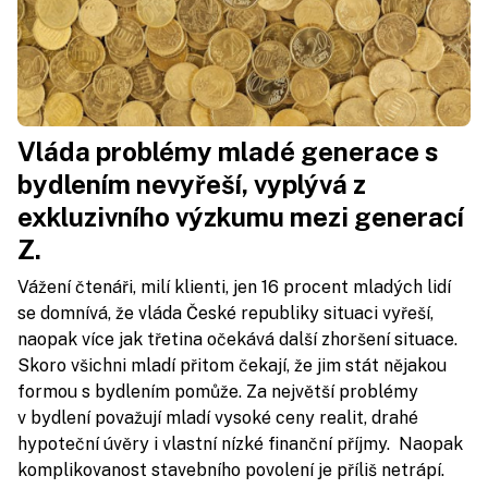
Vláda problémy mladé generace s
bydlením nevyřeší, vyplývá z
exkluzivního výzkumu mezi generací
Z.
Vážení čtenáři, milí klienti, jen 16 procent mladých lidí
se domnívá, že vláda České republiky situaci vyřeší,
naopak více jak třetina očekává další zhoršení situace.
Skoro všichni mladí přitom čekají, že jim stát nějakou
formou s bydlením pomůže. Za největší problémy
v bydlení považují mladí vysoké ceny realit, drahé
hypoteční úvěry i vlastní nízké finanční příjmy. Naopak
komplikovanost stavebního povolení je příliš netrápí.