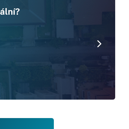
ální?