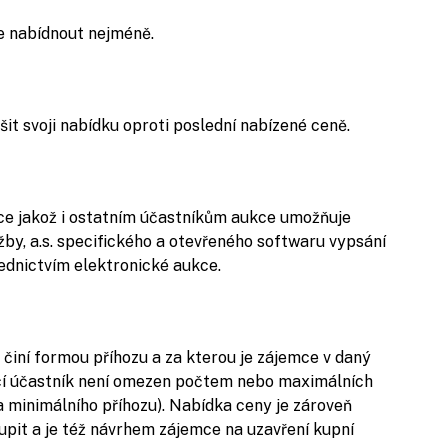
e nabídnout nejméně.
šit svoji nabídku oproti poslední nabízené ceně.
ukce jakož i ostatním účastníkům aukce umožňuje
by, a.s. specifického a otevřeného softwaru vypsání
ednictvím elektronické aukce.
k činí formou příhozu a za kterou je zájemce v daný
cí účastník není omezen počtem nebo maximálních
a minimálního příhozu). Nabídka ceny je zároveň
pit a je též návrhem zájemce na uzavření kupní