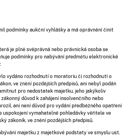
lnil podmínky aukční vyhlášky a má oprávnění činit
terá je plně svéprávná nebo právnická osoba se
lňuje podmínky pro nabývání předmětu elektronické
:
lo vydáno rozhodnutí o moratoriu či rozhodnutí o
ákon, ve znění pozdějších předpisů, ani nebyl podán
amítnut pro nedostatek majetku, jeho jakýkoliv
 zákonný důvod k zahájení insolvenčního nebo
 hrozil, ani není důvod pro vydání předběžného opatření
e uspokojení vymahatelné pohledávky věřitele ve
ký zákoník, ve znění pozdějších předpisů.
nabývání majetku z majetkové podstaty ve smyslu ust.