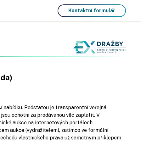
Kontaktní formulář
ěda)
ší nabídku. Podstatou je transparentní veřejná
ž jsou ochotni za prodávanou věc zaplatit. V
onické aukce na internetových portálech
cem aukce (vydražitelem), zatímco ve formální
přechodu vlastnického práva už samotným příklepem