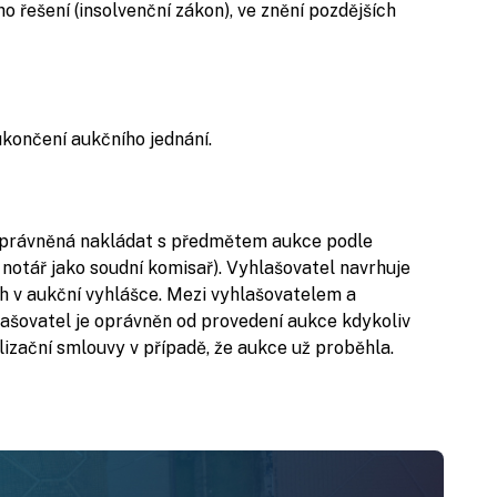
 řešení (insolvenční zákon), ve znění pozdějších
končení aukčního jednání.
 oprávněná nakládat s předmětem aukce podle
, notář jako soudní komisař). Vyhlašovatel navrhuje
 v aukční vyhlášce. Mezi vyhlašovatelem a
ašovatel je oprávněn od provedení aukce kdykoliv
alizační smlouvy v případě, že aukce už proběhla.