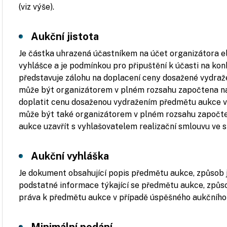
(viz výše).
Aukční jistota
Je částka uhrazená účastníkem na účet organizátora ele
vyhlášce a je podmínkou pro připuštění k účasti na kon
představuje zálohu na doplacení ceny dosažené vydraž
může být organizátorem v plném rozsahu započtena na 
doplatit cenu dosaženou vydražením předmětu aukce ve 
může být také organizátorem v plném rozsahu započten
aukce uzavřít s vyhlašovatelem realizační smlouvu ve
Aukční vyhláška
Je dokument obsahující popis předmětu aukce, způsob je
podstatné informace týkající se předmětu aukce, způs
práva k předmětu aukce v případě úspěšného aukčního je