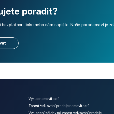
jete poradit?
i bezplatnou linku nebo nám napište. Naše poradenství je z
vat
Výkup nemovitostí
Zprostředkování prodeje nemovitostí
Vyplacení zálohy při zprostředkování prodeje