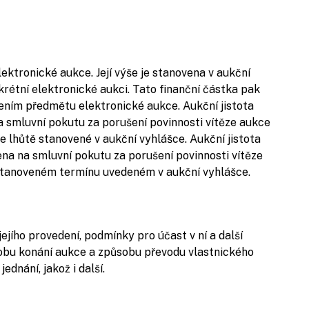
ktronické aukce. Její výše je stanovena v aukční
krétní elektronické aukci. Tato finanční částka pak
ením předmětu elektronické aukce. Aukční jistota
smluvní pokutu za porušení povinnosti vítěze aukce
lhůtě stanovené v aukční vyhlášce. Aukční jistota
a na smluvní pokutu za porušení povinnosti vítěze
 stanoveném termínu uvedeném v aukční vyhlášce.
jího provedení, podmínky pro účast v ní a další
obu konání aukce a způsobu převodu vlastnického
dnání, jakož i další.