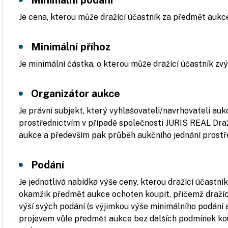
Minimální podání
Je cena, kterou může dražící účastník za předmět aukc
Minimální příhoz
Je minimální částka, o kterou může dražící účastník zvý
Organizátor aukce
Je právní subjekt, který vyhlašovateli/navrhovateli a
prostřednictvím v případě společnosti JURIS REAL Draž
aukce a především pak průběh aukčního jednání prostř
Podání
Je jednotlivá nabídka výše ceny, kterou dražící účastní
okamžik předmět aukce ochoten koupit, přičemž draží
výší svých podání (s výjimkou výše minimálního podání 
projevem vůle předmět aukce bez dalších podmínek kou