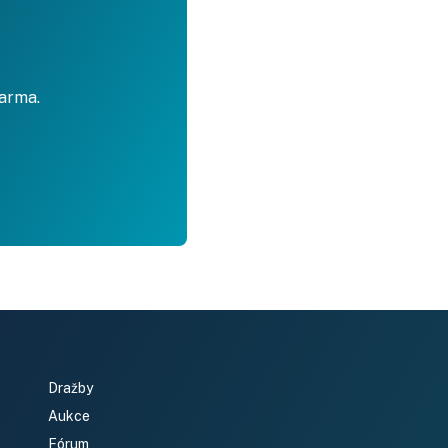
darma.
Dražby
Aukce
Fórum