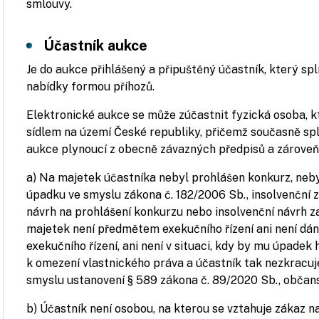
smlouvy.
Účastník aukce
Je do aukce přihlášený a připuštěný účastník, který sp
nabídky formou příhozů.
Elektronické aukce se může zúčastnit fyzická osoba, k
sídlem na území České republiky, přičemž současně sp
aukce plynoucí z obecně závazných předpisů a zároveň
a) Na majetek účastníka nebyl prohlášen konkurz, neby
úpadku ve smyslu zákona č. 182/2006 Sb., insolvenční z
návrh na prohlášení konkurzu nebo insolvenční návrh z
majetek není předmětem exekučního řízení ani není dán
exekučního řízení, ani není v situaci, kdy by mu úpadek
k omezení vlastnického práva a účastník tak nezkracuj
smyslu ustanovení § 589 zákona č. 89/2020 Sb., občans
b) Účastník není osobou, na kterou se vztahuje zákaz 