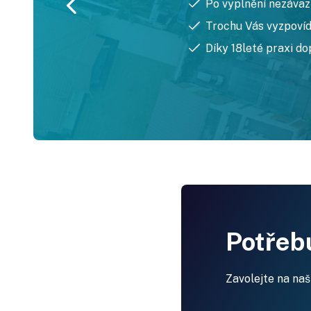
Po vyplnění nezáva
Trochu Vás vyzpoví
Díky 18leté praxi do
Potřebu
Zavolejte na naš